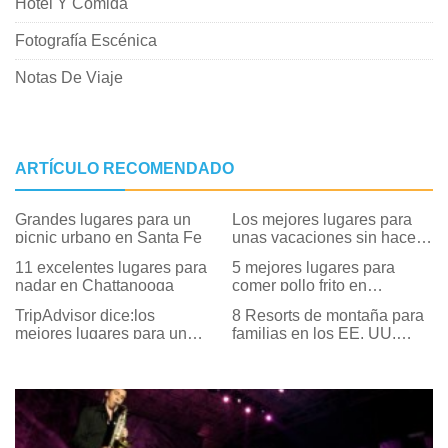
Hotel Y Comida
Fotografía Escénica
Notas De Viaje
ARTÍCULO RECOMENDADO
Grandes lugares para un
Los mejores lugares para
picnic urbano en Santa Fe
unas vacaciones sin hacer
nada
11 excelentes lugares para
5 mejores lugares para
nadar en Chattanooga
comer pollo frito en
Anaheim y sus alrededores
TripAdvisor dice:los
8 Resorts de montaña para
mejores lugares para un
familias en los EE. UU.
plato de mariscos
Para la diversión del verano