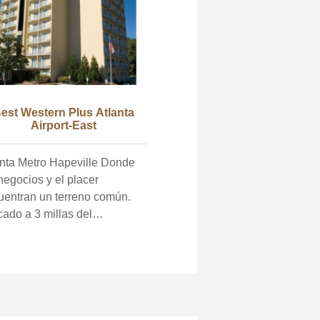
est Western Plus Atlanta
Airport-East
nta Metro Hapeville Donde
negocios y el placer
uentran un terreno común.
ado a 3 millas del
opuerto Hartsfield Jackson
nta ya 1 milla de la terminal
onal. Cerca de la sede y
entro de formación de Delta,
seguridad de vuelo, e
alaciones comerciales /