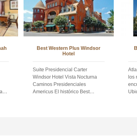
nah
Best Western Plus Windsor
B
Hotel
Suite Presidencial Carter
Atla
Windsor Hotel Vista Nocturna
los 
Caminos Presidenciales
enc
las
Americus El histórico Best
Ubic
un
Western Plus Windsor Hotel está
Aer
a de
ubicado en el corazón del centro
Atla
de Americus, Georgia.
internaci
Construido en 1892, el Windsor
el c
n
es una obra maestra victoriana
La 
diseñada arquitectónicamente
inst