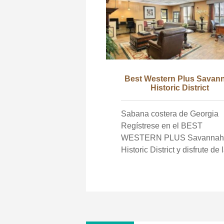
Best Western Plus Savan
Historic District
Sabana costera de Georgia
Regístrese en el BEST
WESTERN PLUS Savannah
Historic District y disfrute de 
comodidades modernas en 
ambiente relajante. Cada un
nuestras espaciosas
habitaciones está
completamente equipada co
lujosas camas, Wi-Fi gratis,