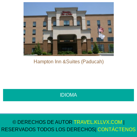
Hampton Inn &Suites (Paducah)
© DERECHOS DE AUTOR
TRAVEL.KLLVX.COM
|
RESERVADOS TODOS LOS DERECHOS|
CONTÁCTENOS