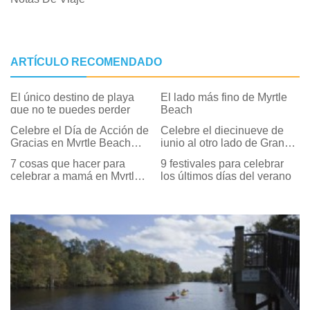
ARTÍCULO RECOMENDADO
El único destino de playa
El lado más fino de Myrtle
que no te puedes perder
Beach
Celebre el Día de Acción de
Celebre el diecinueve de
Gracias en Myrtle Beach
junio al otro lado de Grand
con la familia, Diversión y
Strand
7 cosas que hacer para
9 festivales para celebrar
comida
celebrar a mamá en Myrtle
los últimos días del verano
Beach