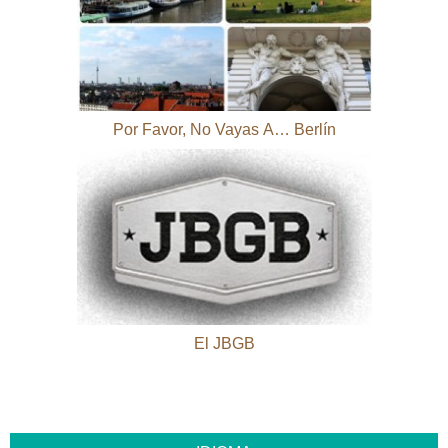
Por Favor, No Vayas A… Berlín
El JBGB