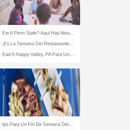
Ew A Penn State? Aquí Hay Ideas Divertidas Para Explorar Happy Valley, Pensilvania
¡Es La Semana Del Restaurante Happy Valley!
Ead A Happy Valley, PA Para Un Fin De Semana De Mediados De Verano Lleno De Diversión Familiar
Ips Para Un Fin De Semana Del Día De La Madre 'Aventurero' En Happy Valley, Pensilvania