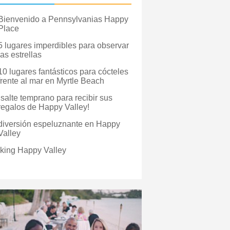
Bienvenido a Pennsylvanias Happy
Place
5 lugares imperdibles para observar
las estrellas
10 lugares fantásticos para cócteles
frente al mar en Myrtle Beach
¡salte temprano para recibir sus
regalos de Happy Valley!
diversión espeluznante en Happy
Valley
iking Happy Valley