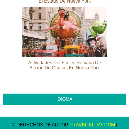
El Estado De Nueva York
Actividades Del Fin De Semana De
Acción De Gracias En Nueva York
© DERECHOS DE AUTOR
TRAVEL.KLLVX.COM
|