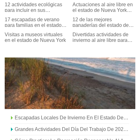
12 actividades ecológicas
Actuaciones al aire libre en
para incluir en sus
el estado de Nueva York
vacaciones en el estado de
para planificar este verano
17 escapadas de verano
12 de las mejores
Nueva York
para familias en el estado
panaderías del estado de
de Nueva York
Nueva York
Visitas a museos virtuales
Divertidas actividades de
en el estado de Nueva York
invierno al aire libre para
todos en el estado de
Nueva York
Escapadas Locales De Invierno En El Estado De Nueva York
Grandes Actividades Del Día Del Trabajo De 2021 En El Estado De Nueva York