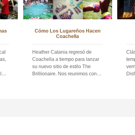
mas
Cómo Los Lugareños Hacen
Coachella
cal
Heather Catania regresó de
Clá
as,
Coachella a tiempo para lanzar
tem
su nuevo sitio de estilo The
vern
l
Brillionaire. Nos reunimos con
Disf
ella para un resumen de su fin
esp
de semana salvaje. Acabo de
con
regresar de: Palm Springs e
con
nda
Indio, California. ¿Fue tu primera
nav
vez? He estado cinco veces y
Pap
contando. O vengo a pasar un
más
arse
escalofrío, semana holística de
meditación y ayuno de jugos en