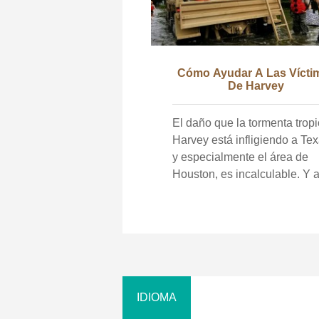
Cómo Ayudar A Las Vícti
De Harvey
El daño que la tormenta tropi
Harvey está infligiendo a Tex
y especialmente el área de
Houston, es incalculable. Y a
momento de escribir esto, no
muestra signos de
desaceleración, después de
haber tocado tierra por segu
vez en Luisiana. Pero en
tiempos de crisis las buenas
personas se unen para ayud
mutuamente. Eso es todo al