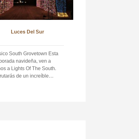
Luces Del Sur
sico South Grovetown Esta
porada navideña, ven a
os a Lights Of The South.
rutarás de un increíble
ectáculo de luces, completo
 una experiencia expansiva
 más de un millón de luces
ideñas, paseos en heno,
a Noel, smores y mucho
.