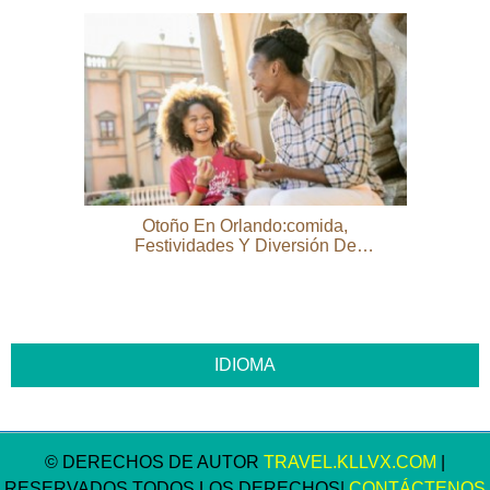
Otoño En Orlando:comida,
Festividades Y Diversión De
Halloween
© DERECHOS DE AUTOR
TRAVEL.KLLVX.COM
|
RESERVADOS TODOS LOS DERECHOS|
CONTÁCTENOS