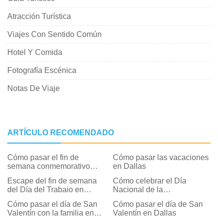
Atracción Turística
Viajes Con Sentido Común
Hotel Y Comida
Fotografía Escénica
Notas De Viaje
ARTÍCULO RECOMENDADO
Cómo pasar el fin de
Cómo pasar las vacaciones
semana conmemorativo
en Dallas
2021 en Dallas
Escape del fin de semana
Cómo celebrar el Día
del Día del Trabajo en
Nacional de la
Dallas
Independencia de las
Cómo pasar el día de San
Cómo pasar el día de San
Personas con Discapacidad
Valentín con la familia en
Valentín en Dallas
en Dallas