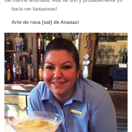
sal marina ahumada. Más de uno y probablemente yo
haría
ver fantasmas!
Arte de roca (sal) de Anasazi