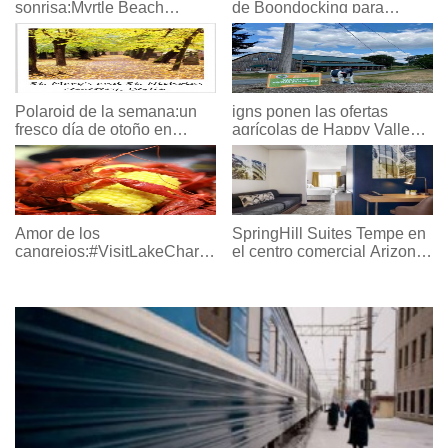
sonrisa:Myrtle Beach
de Boondocking para
Marriott Resort en Grande
mantenerse cómodo
Dunes
Polaroid de la semana:un
igns ponen las ofertas
fresco día de otoño en
agrícolas de Happy Valley
Berlín
en el centro de atención
Amor de los
SpringHill Suites Tempe en
cangrejos:#VisitLakeCharles
el centro comercial Arizona
Foto del mes
Mills