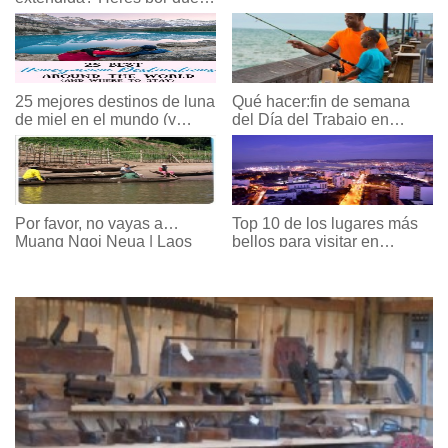
un crucero por el Caribe es
el camino a seguir.
25 mejores destinos de luna
Qué hacer:fin de semana
de miel en el mundo (y
del Día del Trabajo en
dónde alojarse)
Myrtle Beach, Carolina del
Sur
Por favor, no vayas a…
Top 10 de los lugares más
Muang Ngoi Neua | Laos
bellos para visitar en
Marruecos