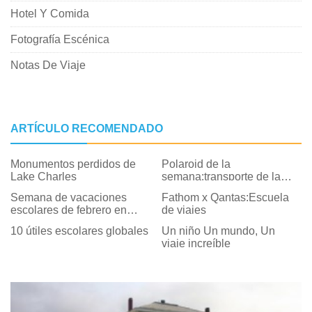
Hotel Y Comida
Fotografía Escénica
Notas De Viaje
ARTÍCULO RECOMENDADO
Monumentos perdidos de
Polaroid de la
Lake Charles
semana:transporte de la
vieja escuela en León,
Semana de vacaciones
Fathom x Qantas:Escuela
Nicaragua
escolares de febrero en
de viajes
Salem, Massachusetts
10 útiles escolares globales
Un niño Un mundo, Un
viaje increíble