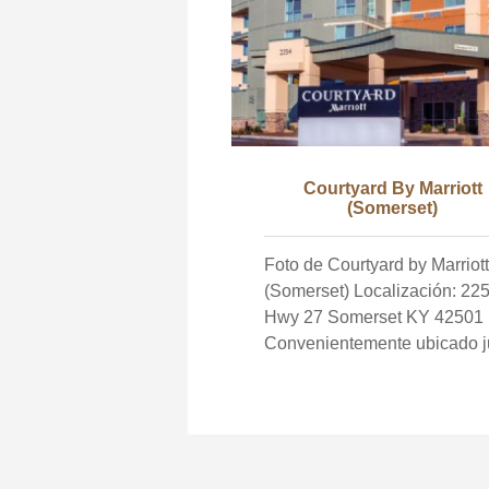
Courtyard By Marriott
(Somerset)
Foto de Courtyard by Marriott
(Somerset) Localización: 2254 S.
Hwy 27 Somerset KY 42501
Convenientemente ubicado j
al Centro de Desarrollo Rural
Courtyard by Marriott de
Somerset es un gran lugar p
alojarse para convenciones,
reuniones o disfrutar del