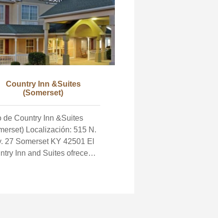
Country Inn &Suites
(Somerset)
o de Country Inn &Suites
 Localización: 515 N.
. 27 Somerset KY 42501 El
try Inn and Suites ofrece
es de un dormitorio y suites
 jacuzzi y microondas,
igeradores, cafeteras y
adores de pelo en cada
itación, así como un