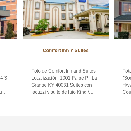
Comfort Inn Y Suites
Foto de Comfort Inn and Suites
Fot
Localización: 1001 Paige Pl. La
(Somerset)
Grange KY 40031 Suites con
Hwy
unto
jacuzzi y suite de lujo King /
Coun
,
Queen con microfridge y
suit
microondas, piscina interior,
con
ara
desayuno, HBO gratis,
refr
Descuento AAA y AARP. Rango
sec
de precios $ 89- $ 139.
hab