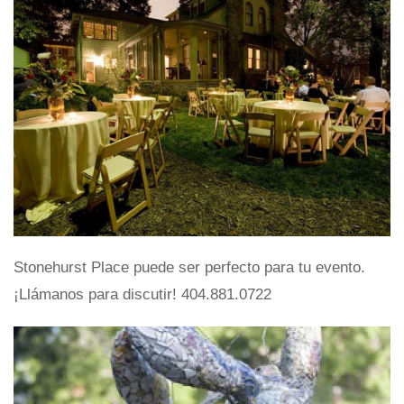
Stonehurst Place puede ser perfecto para tu evento.
¡Llámanos para discutir! 404.881.0722