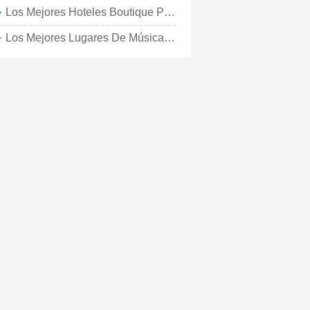
Los Mejores Hoteles Boutique Para Unas Vacaciones Solo Para Adultos En Greater Palm Springs
Los Mejores Lugares De Música Para Entretenimiento En Vivo En Greater Palm Springs