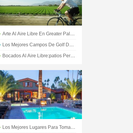
Arte Al Aire Libre En Greater Palm Springs
Los Mejores Campos De Golf De Greater Palm Springs Para Principiantes
Bocados Al Aire Libre:patios Perfectos Para Cenar Al Aire Libre En Greater Palm Springs
Los Mejores Lugares Para Tomar Fotografías De La Naturaleza En Greater Palm Springs