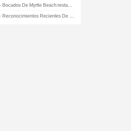
Bocados De Myrtle Beach:restaurantes Históricos De Myrtle Beach
Reconocimientos Recientes De Myrtle Beach En 2021