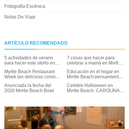
Fotografía Escénica
Notas De Viaje
ARTÍCULO RECOMENDADO
5 actividades de verano
7 cosas que hacer para
para hacer este otoño en
celebrar a mamá en Myrtle
Myrtle Beach
Beach
Myrtle Beach Restaurant
Educación en el hogar en
Week tan delicioso como
Myrtle Beach:pensamientos
siempre
aleatorios de una madre
Anunciada la fecha del
Celebre Halloween en
2020 Myrtle Beach Bowl
Myrtle Beach, CAROLINA
DEL SUR