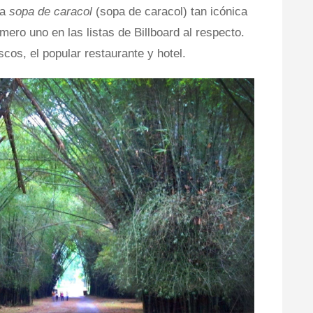
ra
sopa de caracol
(sopa de caracol) tan icónica
ero uno en las listas de Billboard al respecto.
os, el popular restaurante y hotel.