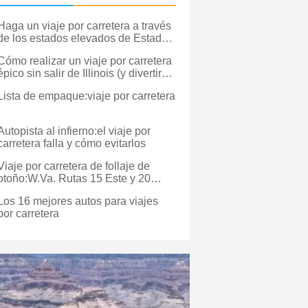
Haga un viaje por carretera a través
de los estados elevados de Estados
Unidos
Cómo realizar un viaje por carretera
épico sin salir de Illinois (y divertirse
haciéndolo)
Lista de empaque:viaje por carretera
Autopista al infierno:el viaje por
carretera falla y cómo evitarlos
Viaje por carretera de follaje de
otoño:W.Va. Rutas 15 Este y 20
Norte
Los 16 mejores autos para viajes
por carretera