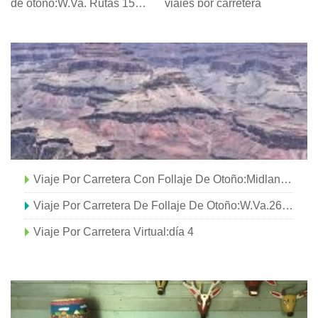
de otoño:W.Va. Rutas 15
viajes por carretera
Este y 20 Norte
Viaje Por Carretera Con Follaje De Otoño:Midland Trail Y Country Route 11
Viaje Por Carretera De Follaje De Otoño:W.Va.26 A W.Va.24
Viaje Por Carretera Virtual:día 4