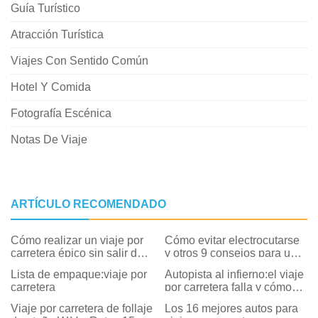
Guía Turístico
Atracción Turística
Viajes Con Sentido Común
Hotel Y Comida
Fotografía Escénica
Notas De Viaje
ARTÍCULO RECOMENDADO
Cómo realizar un viaje por
Cómo evitar electrocutarse
carretera épico sin salir de
y otros 9 consejos para un
Illinois (y divertirse
viaje por carretera en
Lista de empaque:viaje por
Autopista al infierno:el viaje
haciéndolo)
Islandia
carretera
por carretera falla y cómo
evitarlos
Viaje por carretera de follaje
Los 16 mejores autos para