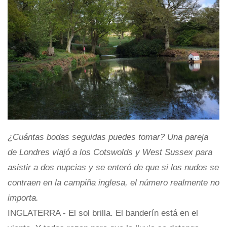
¿Cuántas bodas seguidas puedes tomar? Una pareja
de Londres viajó a los Cotswolds y West Sussex para
asistir a dos nupcias y se enteró de que si los nudos se
contraen en la campiña inglesa, el número realmente no
importa.
INGLATERRA - El sol brilla. El banderín está en el