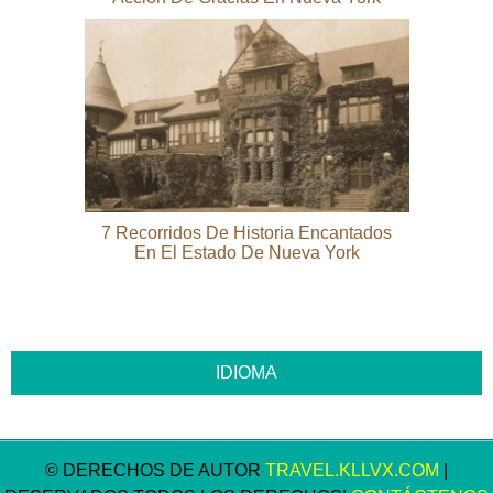
7 Recorridos De Historia Encantados
En El Estado De Nueva York
© DERECHOS DE AUTOR
TRAVEL.KLLVX.COM
|