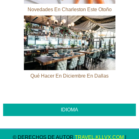
Novedades En Charleston Este Otoño
Qué Hacer En Diciembre En Dallas
© DERECHOS DE AUTOR
TRAVEL.KLLVX.COM
|