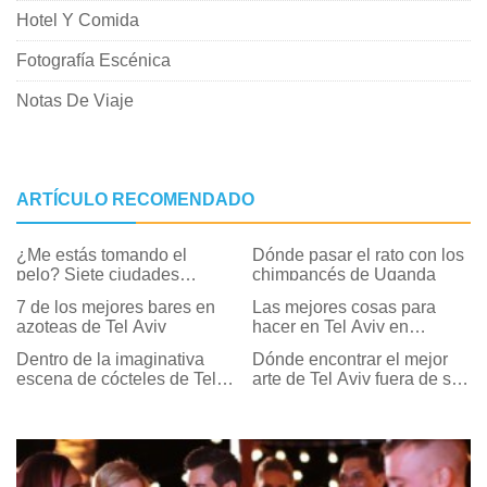
Hotel Y Comida
Fotografía Escénica
Notas De Viaje
ARTÍCULO RECOMENDADO
¿Me estás tomando el
Dónde pasar el rato con los
pelo? Siete ciudades
chimpancés de Uganda
sorprendentemente amigas
7 de los mejores bares en
Las mejores cosas para
de los niños
azoteas de Tel Aviv
hacer en Tel Aviv en
invierno
Dentro de la imaginativa
Dónde encontrar el mejor
escena de cócteles de Tel
arte de Tel Aviv fuera de sus
Aviv
museos