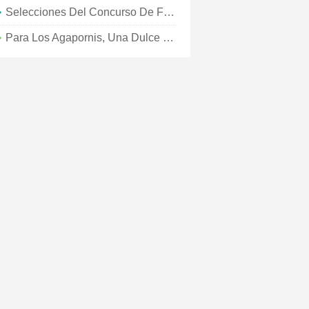
Selecciones Del Concurso De Fotografía Para Septiembre Y Octubre
Para Los Agapornis, Una Dulce Estadía En El Campo