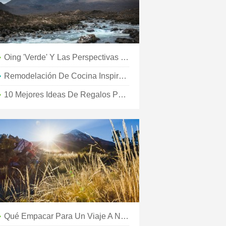
Oing 'verde' Y Las Perspectivas De Visitación
Remodelación De Cocina Inspirada En La Playa Por Menos De $ 200
10 Mejores Ideas De Regalos Para Viajeros
Qué Empacar Para Un Viaje A Noruega