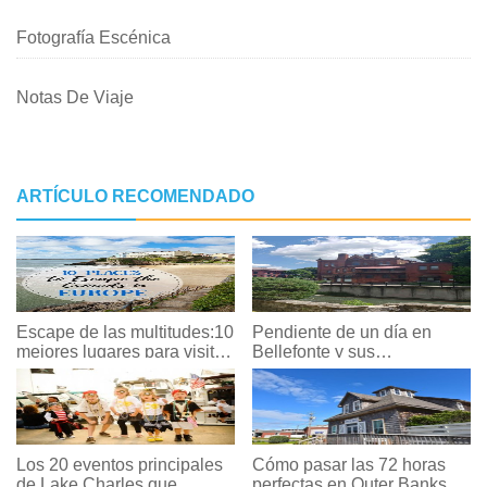
Fotografía Escénica
Notas De Viaje
ARTÍCULO RECOMENDADO
Escape de las multitudes:10
Pendiente de un día en
mejores lugares para visitar
Bellefonte y sus
en Europa en verano
alrededores
Los 20 eventos principales
Cómo pasar las 72 horas
de Lake Charles que
perfectas en Outer Banks