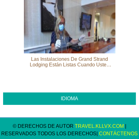
Las Instalaciones De Grand Strand
Lodging Están Listas Cuando Usted
Lo Esté
© DERECHOS DE AUTOR
TRAVEL.KLLVX.COM
|
RESERVADOS TODOS LOS DERECHOS|
CONTÁCTENOS