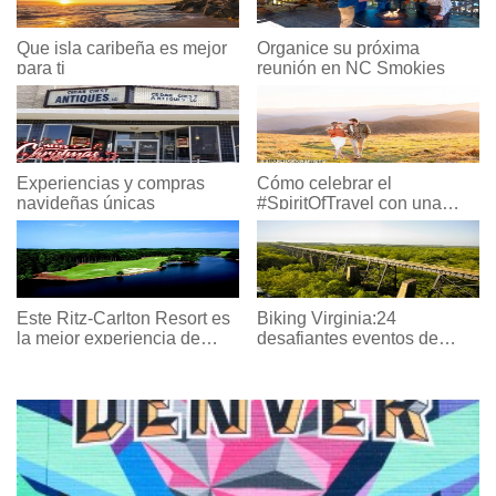
Que isla caribeña es mejor
Organice su próxima
para ti
reunión en NC Smokies
Experiencias y compras
Cómo celebrar el
navideñas únicas
#SpiritOfTravel con una
estadía en Haywood
Este Ritz-Carlton Resort es
Biking Virginia:24
la mejor experiencia de
desafiantes eventos de
campamento de verano
ciclismo en 2017
para toda la familia