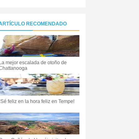
ARTÍCULO RECOMENDADO
La mejor escalada de otoño de
Chattanooga
¡Sé feliz en la hora feliz en Tempe!