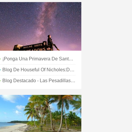
¡Ponga Una Primavera De Santa Fe En Su Paso Con Cinco Eventos De Abril!
Blog De Houseful Of Nicholes:De Nuevo En Camino
Blog Destacado - Las Pesadillas Volverán A Dread Hollow