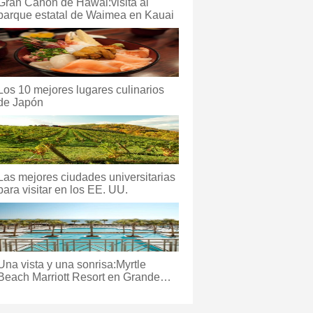
Gran Cañón de Hawái:visita al
parque estatal de Waimea en Kauai
Los 10 mejores lugares culinarios
de Japón
Las mejores ciudades universitarias
para visitar en los EE. UU.
Una vista y una sonrisa:Myrtle
Beach Marriott Resort en Grande
Dunes