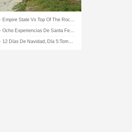
Empire State Vs Top Of The Rock Vs One World Observatory:¿Cuál Es La Mejor Vista De La Ciudad De Nueva York?
Ocho Experiencias De Santa Fe Para Disfrutar En Agosto
12 Días De Navidad, Día 5:tome Un Paseo En "trineo" Tirado Por Caballos Por El Pintoresco Market Common