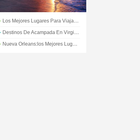
Los Mejores Lugares Para Viajar En Agosto
Destinos De Acampada En Virginia Para Divertirse En Otoño
Nueva Orleans:los Mejores Lugares De Música En Vivo Para Todo Tipo De Viajero