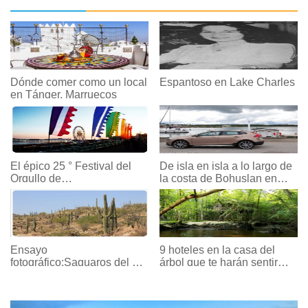
Dónde comer como un local
Espantoso en Lake Charles
en Tánger, Marruecos
El épico 25 ° Festival del
De isla en isla a lo largo de
Orgullo de
la costa de Bohuslan en
Brighton:Carnaval de la
Suecia - ¡Guía de viaje por
diversidad
carretera!
Ensayo
9 hoteles en la casa del
fotográfico:Saguaros del sur
árbol que te harán sentir
de Arizona
como un niño otra vez