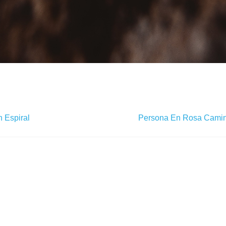
n Espiral
Persona En Rosa Cami