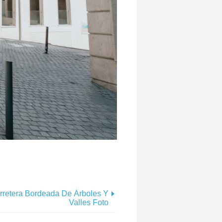
rretera Bordeada De Árboles Y
Valles Foto