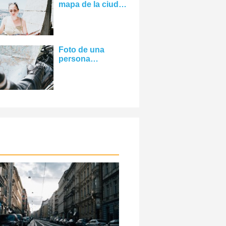
mapa de la ciudad
abierto con
ambas manos y lo
mira Foto
Foto de una
persona
sosteniendo un
gran mapa de
colores Foto