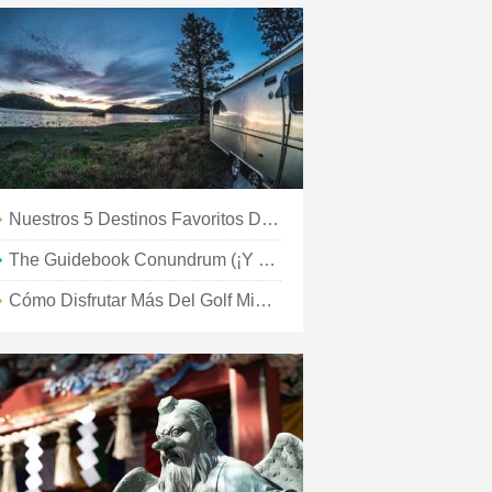
Nuestros 5 Destinos Favoritos De 2012
The Guidebook Conundrum (¡y Obsequio De Libros!)
Cómo Disfrutar Más Del Golf Mientras Viaja:6 Consejos Útiles