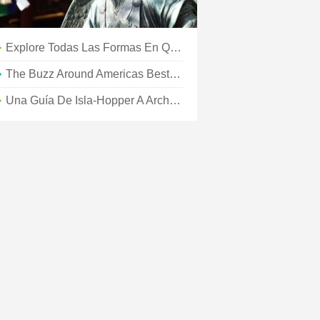
Explore Todas Las Formas En Que Los Niños Se Quedan Y Juegan Gratis En Santa Fe Estas Vacaciones De Primavera
The Buzz Around Americas Best New Hotel
Una Guía De Isla-Hopper A Archipiélagos De Aventura