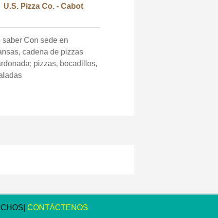
U.S. Pizza Co. - Cabot
er Con sede en
ansas, cadena de pizzas
rdonada; pizzas, bocadillos,
aladas
ECHOS|
CONTÁCTENOS