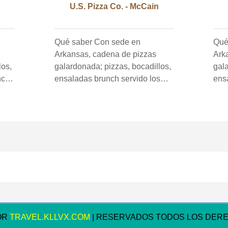
U.S. Pizza Co. - McCain
Qué saber Con sede en
Qué sab
Arkansas, cadena de pizzas
Ark
los,
galardonada; pizzas, bocadillos,
gala
nco
ensaladas brunch servido los
ens
os y
sábados y domingos.
OR
TRAVEL.KLLVX.COM
| RESERVADOS TODOS LOS DER