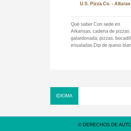
U.S. Pizza Co. - Alturas
Qué saber Con sede en
Arkansas, cadena de pizzas
galardonada; pizzas, bocadil
ensaladas Dip de queso bla
de Judy hecho con tres ques
cuatro tipos de pimientos.
© DERECHOS DE AUT