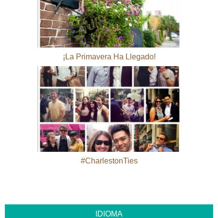
¡La Primavera Ha Llegado!
#CharlestonTies