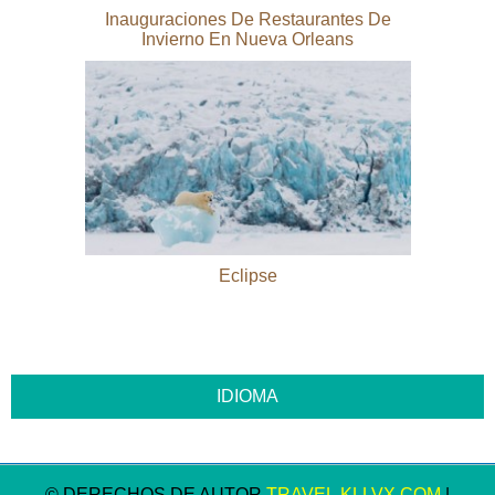
Inauguraciones De Restaurantes De
Invierno En Nueva Orleans
Eclipse
© DERECHOS DE AUTOR
TRAVEL.KLLVX.COM
|