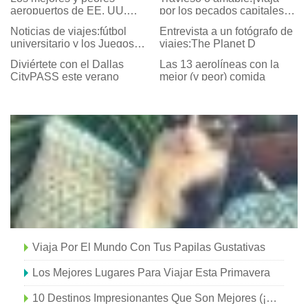
aeropuertos de EE. UU.
por los pecados capitales y
Para viajes de vacaciones
las virtudes!
Noticias de viajes:fútbol
Entrevista a un fotógrafo de
universitario y los Juegos
viajes:The Planet D
de Delhi
Diviértete con el Dallas
Las 13 aerolíneas con la
CityPASS este verano
mejor (y peor) comida
Viaja Por El Mundo Con Tus Papilas Gustativas
Los Mejores Lugares Para Viajar Esta Primavera
10 Destinos Impresionantes Que Son Mejores (¡y Más Baratos!) Para Visitar En Otoño