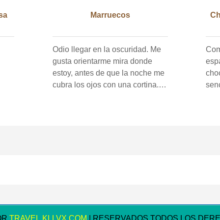
sa
Marruecos
Ch
Odio llegar en la oscuridad. Me
Com
gusta orientarme mira donde
esp
estoy, antes de que la noche me
cho
cubra los ojos con una cortina.
senc
Pero las 8 pm en Marrakech trae
insp
una desorientación mayor que la
mov
oscuridad; todo lo contrario de la
med
privación sensorial. Tan pronto
trav
como salgo del taxi, me llevan
des
rápidamente alrededor de una
prin
docena de esquinas en una
tem
sucesión desconcertante, en un
vice
medio trote para mantener el
busc
ritmo de mi bolsa de lona en
vall
carretilla. Soy bastante ligero en
nue
OR
TRAVEL.KLLVX.COM
| RESERVADOS TODOS LOS DER