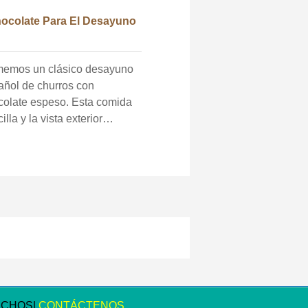
ocolate Para El Desayuno
emos un clásico desayuno
añol de churros con
colate espeso. Esta comida
illa y la vista exterior
iran a nuestros cuerpos a
erse para el día que viene. A
ida que zigzagueamos a
és de las paredes del
filadero, pasamos de
cipios de verano a
peraturas invernales y
versa. Alguien sugiere
ar el manantial natural en el
e de abajo, así que tiramos
stras mochilas y pisamos
ECHOS|
CONTÁCTENOS