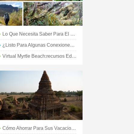
Lo Que Necesita Saber Para El Fin De Semana Conmemorativo De 2020
¿Listo Para Algunas Conexiones Musicales Estadounidenses?
Virtual Myrtle Beach:recursos Educativos Para Niños Amantes De La Playa En Casa
Cómo Ahorrar Para Sus Vacaciones