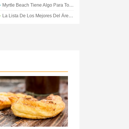
Myrtle Beach Tiene Algo Para Todos
La Lista De Los Mejores Del Área De Myrtle Beach Para La Reubicación