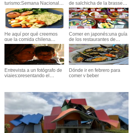
turismo:Semana Nacional
de salchicha de la brasserie
del Turismo 2016
"1806" en Alemania
He aquí por qué creemos
Comer en japonés:una guía
que la comida chilena
de los restaurantes de
apesta.
Japón
Entrevista a un fotógrafo de
Dónde ir en febrero para
viajes:presentando el
comer y beber
mercado libre