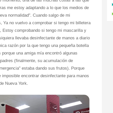
te momento, una de las muchas cosas a las que
as me estoy adaptando a lo que los medios de
eva normalidad". Cuando salgo de mi
, Ya no vuelvo a comprobar si tengo mi billetera
r, Estoy comprobando si tengo mi mascarilla y
iquiera llevaba desinfectante de manos a diario
nica razón por la que tengo una pequeña botella
s porque una amiga mía encontró algunas
 padres (finalmente, su acumulación de
mergencia" estaba dando sus frutos). Porque
 imposible encontrar desinfectante para manos
 de Nueva York.