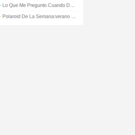
Lo Que Me Pregunto Cuando Deambulo:¿hay Algún Lugar Nuevo Ya?
Polaroid De La Semana:verano En La Ciudad De Nueva York