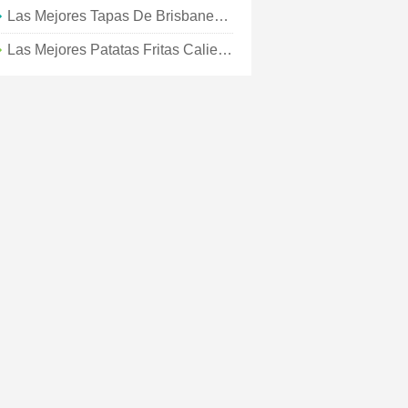
Las Mejores Tapas De Brisbanes:listas Para Compartir Con Amigos
Las Mejores Patatas Fritas Calientes De Brisbanes Para Poner En Tu Cara Inmediatamente