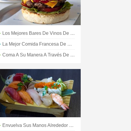
Los Mejores Bares De Vinos De Brisbanes
La Mejor Comida Francesa De Brisbanes
Coma A Su Manera A Través De Los Mejores Desayunos De Brisbanes
Envuelva Sus Manos Alrededor De Los Mejores Tacos De Brisbanes