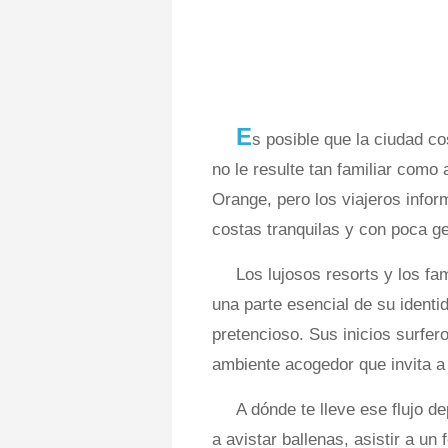
E
s posible que la ciudad c
no le resulte tan familiar com
Orange, pero los viajeros info
costas tranquilas y con poca g
Los lujosos resorts y los fa
una parte esencial de su identi
pretencioso. Sus inicios surfe
ambiente acogedor que invita a l
A dónde te lleve ese flujo de
a avistar ballenas, asistir a u