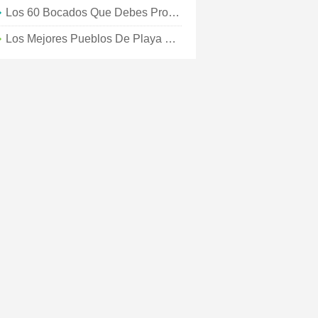
Los 60 Bocados Que Debes Probar En Myrtle Beach, Carolina Del Sur
Los Mejores Pueblos De Playa Del Sur De Bahía