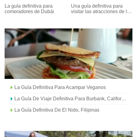
multigeneracionales en
Edition
La guía definitiva para
Una guía definitiva para
Anaheim
compradores de Dubái
visitar las atracciones de la
ciudad de Nueva York
La Guía Definitiva Para Acampar Veganos
La Guía De Viaje Definitiva Para Burbank, California
La Guía Definitiva De El Nido, Filipinas