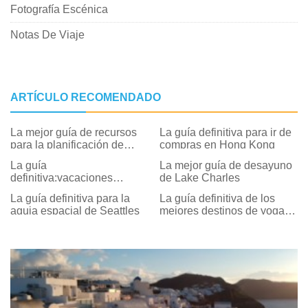
Fotografía Escénica
Notas De Viaje
ARTÍCULO RECOMENDADO
La mejor guía de recursos
La guía definitiva para ir de
para la planificación de
compras en Hong Kong
vacaciones
La guía
La mejor guía de desayuno
definitiva:vacaciones
de Lake Charles
multigeneracionales en
La guía definitiva para la
La guía definitiva de los
Anaheim
aguja espacial de Seattles
mejores destinos de yoga
de Grecia