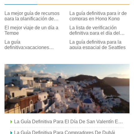
La mejor guía de recursos
La guía definitiva para ir de
para la planificación de
compras en Hong Kong
vacaciones
El mejor viaje de un día a
La lista de verificación
Tempe
definitiva para el día del
juego de los Anaheim
La guía
La guía definitiva para la
Ducks
definitiva:vacaciones
aguja espacial de Seattles
multigeneracionales en
Anaheim
La Guía Definitiva Para El Día De San Valentín En Myrtle Beach
La Guía Definitiva Para Compradores De Dubái