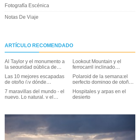
Fotografía Escénica
Notas De Viaje
ARTÍCULO RECOMENDADO
Al Taylor y el monumento a
Lookout Mountain y el
la seguridad pública de
ferrocarril inclinado
Tempe
olvidado
Las 10 mejores escapadas
Polaroid de la semana:el
de otoño (¡y dónde
perfecto domingo de otoño
alojarse!)
en…
7 maravillas del mundo - el
Hospitales y arpas en el
nuevo, Lo natural, y el
desierto
antiguo