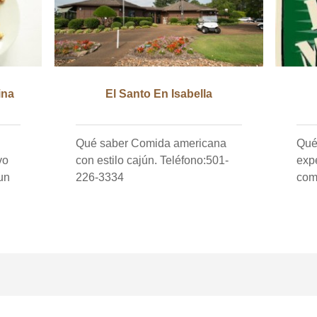
ina
El Santo En Isabella
Qué saber Comida americana
Qué sab
vo
con estilo cajún. Teléfono:501-
exp
un
226-3334
com
al