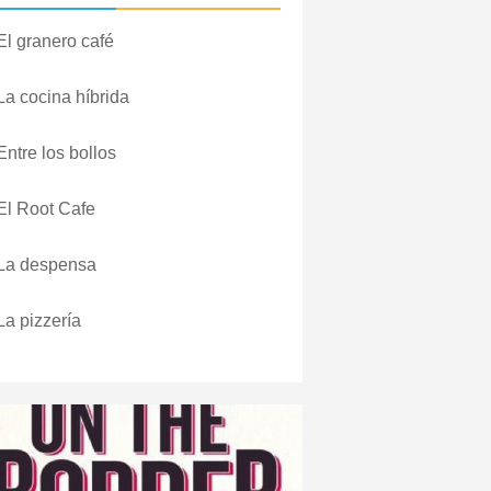
El granero café
La cocina híbrida
Entre los bollos
El Root Cafe
La despensa
La pizzería