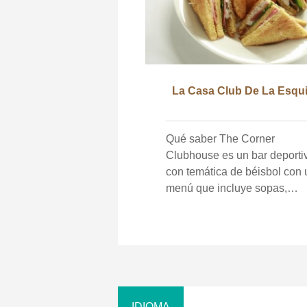
La Casa Club De La Esqu
Qué saber The Corner
Clubhouse es un bar deporti
con temática de béisbol con 
menú que incluye sopas,
ensaladas bocadillos, papas 
horno y más! Ubicado en el
centro de Magnolia, ofrece
servicios de cena y entrega.