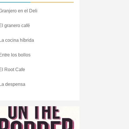
Granjero en el Deli
El granero café
La cocina híbrida
Entre los bollos
El Root Cafe
La despensa