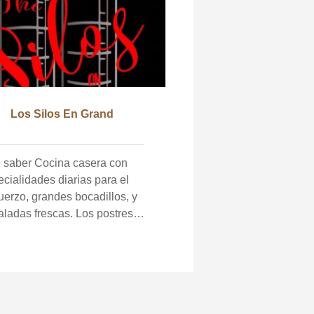
Los Silos En Grand
Cocina casera con
cialidades diarias para el
uerzo, grandes bocadillos, y
aladas frescas. Los postres
ros valen la pena el viaje,
ofertas como Millionaire Pie,
ín de plátano, Pastel de vaca
rada, Pie de Mantequilla de
, Delicia de piña, Pastel de