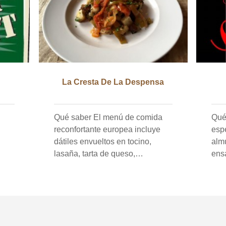
La Cresta De La Despensa
Qué saber El menú de comida
Qué saber 
reconfortante europea incluye
espe
dátiles envueltos en tocino,
alm
lasaña, tarta de queso,
ens
camarones en romesco, coles de
case
Bruselas salteadas, Knockwurst
con 
abundante ensalada de patata
Pud
alemana y pepinillos cornichon.
sag
Maní