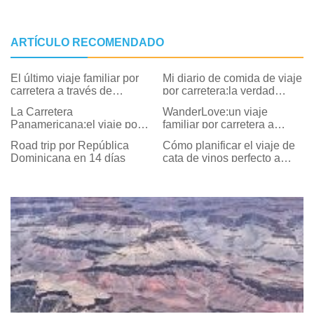
ARTÍCULO RECOMENDADO
El último viaje familiar por
Mi diario de comida de viaje
carretera a través de
por carretera:la verdad
Nevada
sucia (y deliciosa)
La Carretera
WanderLove:un viaje
Panamericana:el viaje por
familiar por carretera a
carretera definitivo
través de las montañas de
Road trip por República
Cómo planificar el viaje de
Virginia
Dominicana en 14 días
cata de vinos perfecto a
Napa y Sonoma