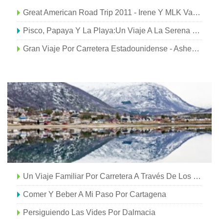
Great American Road Trip 2011 - Irene Y MLK Van A Washington
Pisco, Papaya Y La Playa:Un Viaje A La Serena Y El Valle Del Elqui
Gran Viaje Por Carretera Estadounidense - Asheville, NC Y El Sendero De Los Apalaches
Un Viaje Familiar Por Carretera A Través De Los Lagos De Adirondacks, Nueva York
Comer Y Beber A Mi Paso Por Cartagena
Persiguiendo Las Vides Por Dalmacia