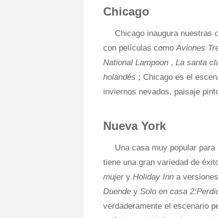
Chicago
Chicago inaugura nuestras 
con películas como
Aviones Tr
National Lampoon
,
La santa c
holandés
; Chicago es el escen
inviernos nevados, paisaje pint
Nueva York
Una casa muy popular para 
tiene una gran variedad de éxi
mujer
y
Holiday Inn
a versione
Duende
y
Solo en casa 2:Perd
verdaderamente el escenario pe