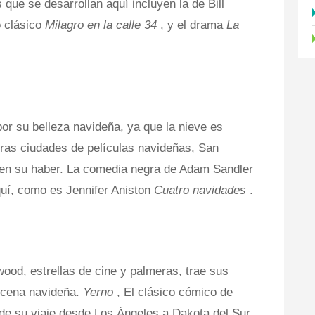
que se desarrollan aquí incluyen la de Bill
o clásico
Milagro en la calle 34
, y el drama
La
or su belleza navideña, ya que la nieve es
ras ciudades de películas navideñas, San
s en su haber. La comedia negra de Adam Sandler
quí, como es Jennifer Aniston
Cuatro navidades
.
ood, estrellas de cine y palmeras, trae sus
escena navideña.
Yerno
, El clásico cómico de
 de su viaje desde Los Ángeles a Dakota del Sur