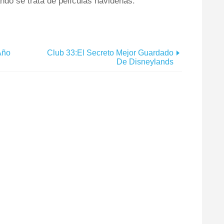
do se trata de películas navideñas.
Año
Club 33:El Secreto Mejor Guardado
De Disneylands