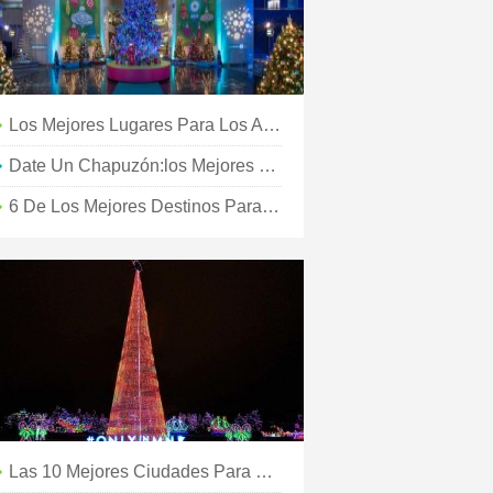
Los Mejores Lugares Para Los Amantes Del Chocolate
Date Un Chapuzón:los Mejores Lugares Para Nadar Al Aire Libre En La Ciudad
6 De Los Mejores Destinos Para Viajes De Yoga
Las 10 Mejores Ciudades Para Expatriados