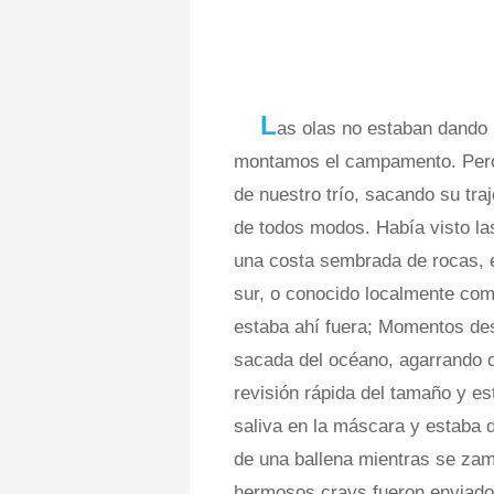
L
as olas no estaban dando
montamos el campamento. Pero p
de nuestro trío, sacando su tr
de todos modos. Había visto las 
una costa sembrada de rocas, el
sur, o conocido localmente como
estaba ahí fuera; Momentos d
sacada del océano, agarrando c
revisión rápida del tamaño y e
saliva en la máscara y estaba 
de una ballena mientras se zam
hermosos crays fueron enviados