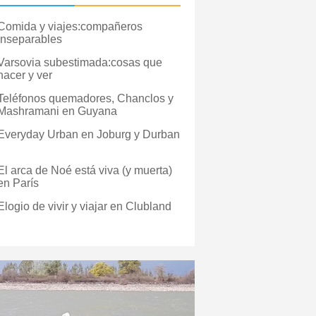
Comida y viajes:compañeros
inseparables
Varsovia subestimada:cosas que
hacer y ver
Teléfonos quemadores, Chanclos y
Mashramani en Guyana
Everyday Urban en Joburg y Durban
El arca de Noé está viva (y muerta)
en París
Elogio de vivir y viajar en Clubland